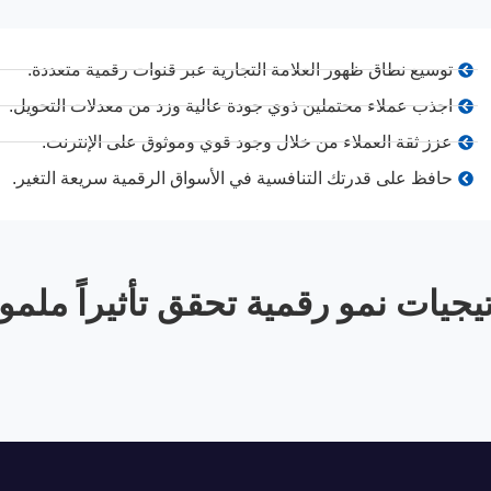
توسيع نطاق ظهور العلامة التجارية عبر قنوات رقمية متعددة.
اجذب عملاء محتملين ذوي جودة عالية وزد من معدلات التحويل.
عزز ثقة العملاء من خلال وجود قوي وموثوق على الإنترنت.
حافظ على قدرتك التنافسية في الأسواق الرقمية سريعة التغير.
جيات نمو رقمية تحقق تأثيراً ملموساً