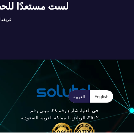
لست مستعدًا للحص
فريقنا
English
العربية
حي العليا، شارع رقم ٢٨، مبنى رقم
٣٥٠٢، الرياض، المملكة العربية السعودية