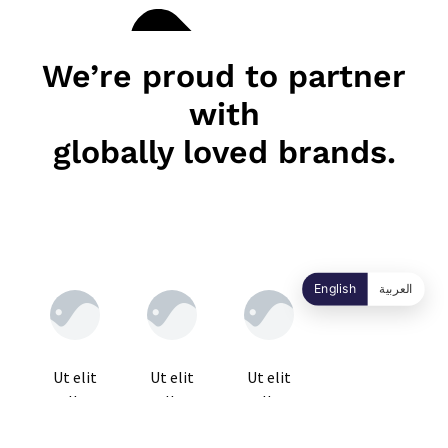
We’re proud to partner
with
globally loved brands.
English
العربية
Ut elit
Ut elit
Ut elit
tellus,
tellus,
tellus,
luctus
luctus
luctus